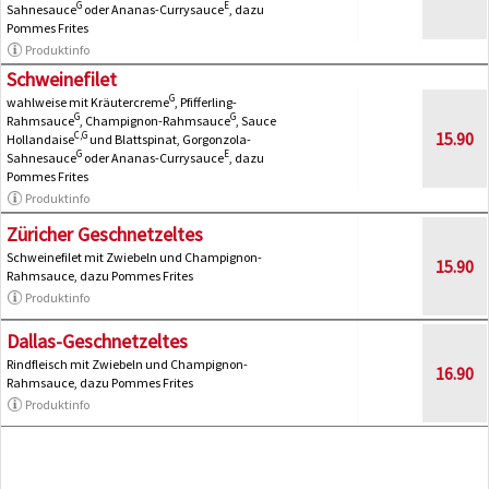
G
E
Sahnesauce
oder Ananas-Currysauce
, dazu
Pommes Frites
Produktinfo
Schweinefilet
G
wahlweise mit Kräutercreme
, Pfifferling-
G
G
Rahmsauce
, Champignon-Rahmsauce
, Sauce
15.90
C,G
Hollandaise
und Blattspinat, Gorgonzola-
G
E
Sahnesauce
oder Ananas-Currysauce
, dazu
Pommes Frites
Produktinfo
Züricher Geschnetzeltes
Schweinefilet mit Zwiebeln und Champignon-
15.90
Rahmsauce, dazu Pommes Frites
Produktinfo
Dallas-Geschnetzeltes
Rindfleisch mit Zwiebeln und Champignon-
16.90
Rahmsauce, dazu Pommes Frites
Produktinfo