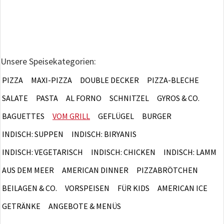
Unsere Speisekategorien:
PIZZA
MAXI-PIZZA
DOUBLE DECKER
PIZZA-BLECHE
SALATE
PASTA
AL FORNO
SCHNITZEL
GYROS & CO.
BAGUETTES
VOM GRILL
GEFLÜGEL
BURGER
INDISCH: SUPPEN
INDISCH: BIRYANIS
INDISCH: VEGETARISCH
INDISCH: CHICKEN
INDISCH: LAMM
AUS DEM MEER
AMERICAN DINNER
PIZZABRÖTCHEN
BEILAGEN & CO.
VORSPEISEN
FÜR KIDS
AMERICAN ICE
GETRÄNKE
ANGEBOTE & MENÜS