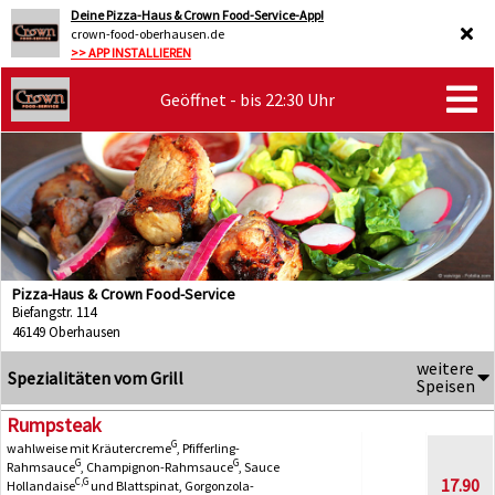
Deine Pizza-Haus & Crown Food-Service-App!
crown-food-oberhausen.de
>> APP INSTALLIEREN
Geöffnet - bis 22:30 Uhr
Pizza-Haus & Crown Food-Service
Biefangstr. 114
46149 Oberhausen
weitere
Spezialitäten vom Grill
Speisen
Rumpsteak
G
wahlweise mit Kräutercreme
, Pfifferling-
G
G
Rahmsauce
, Champignon-Rahmsauce
, Sauce
17.90
C,G
Hollandaise
und Blattspinat, Gorgonzola-